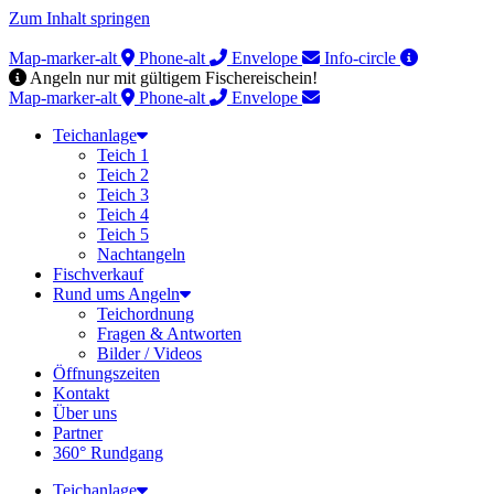
Zum Inhalt springen
Map-marker-alt
Phone-alt
Envelope
Info-circle
Angeln nur mit gültigem Fischereischein!
Map-marker-alt
Phone-alt
Envelope
Teichanlage
Teich 1
Teich 2
Teich 3
Teich 4
Teich 5
Nachtangeln
Fischverkauf
Rund ums Angeln
Teichordnung
Fragen & Antworten
Bilder / Videos
Öffnungszeiten
Kontakt
Über uns
Partner
360° Rundgang
Teichanlage