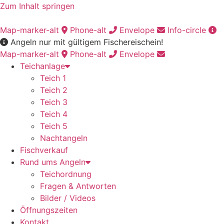
Zum Inhalt springen
Map-marker-alt
Phone-alt
Envelope
Info-circle
Angeln nur mit gültigem Fischereischein!
Map-marker-alt
Phone-alt
Envelope
Teichanlage
Teich 1
Teich 2
Teich 3
Teich 4
Teich 5
Nachtangeln
Fischverkauf
Rund ums Angeln
Teichordnung
Fragen & Antworten
Bilder / Videos
Öffnungszeiten
Kontakt